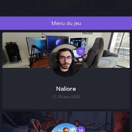
Menu du jeu
11
Naliore
29 Janv 2025
14