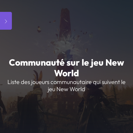
Communauté sur le jeu New
World
Liste des joueurs communautaire qui suivent le
jeu New World