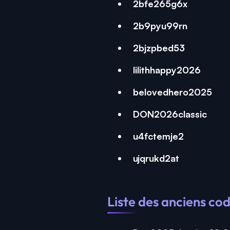
2bfe265g6x
2b9pyu99rn
2bjzpbed53
lilithhappy2026
belovedhero2025
DON2026classic
u4fctemje2
ujqrukd2at
Liste des anciens co