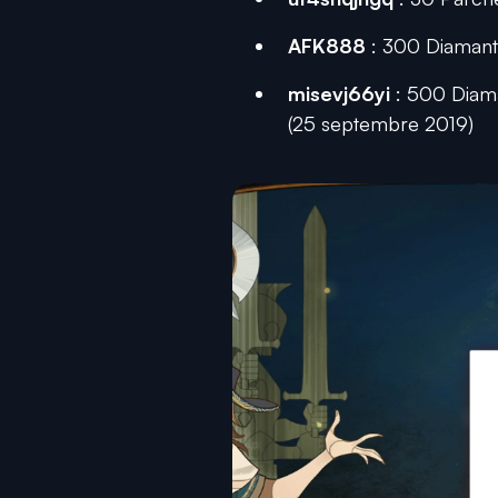
AFK888
: 300 Diamants 
misevj66yi
: 500 Diama
(25 septembre 2019)