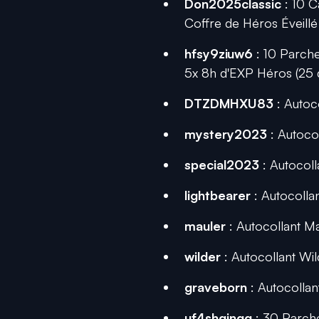
Don2025classic
: 10 C
Coffre de Héros Éveill
hfsy9ziuw6
: 10 Parche
5x 8h d'EXP Héros (25
DTZDMHXU83
: Autoco
mystery2023
: Autocol
special2023
: Autocoll
lightbearer
: Autocollan
mauler
: Autocollant Ma
wilder
: Autocollant Wil
graveborn
: Autocollan
uf4shqjngq
: 30 Parche