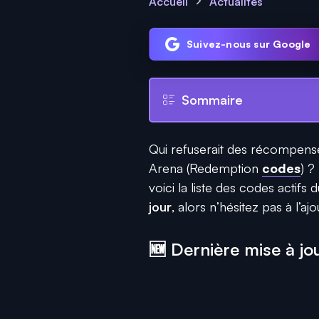
Accueil
Actualités
Suivez-nous sur Google
Sommaire
Qui refuserait des récompense
Arena (Redemption
codes
) ?
voici la liste des codes actif
jour
, alors n’hésitez pas à l’a
🆕 Dernière mise à j