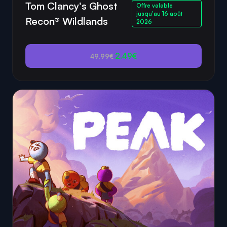
Tom Clancy's Ghost
Offre valable
jusqu'au 16 août
Recon® Wildlands
2026
2.49€
49.99€