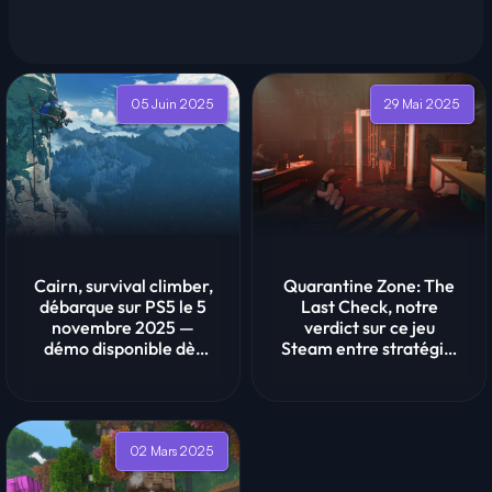
05 Juin 2025
29 Mai 2025
Cairn, survival climber,
Quarantine Zone: The
débarque sur PS5 le 5
Last Check, notre
novembre 2025 —
verdict sur ce jeu
démo disponible dès
Steam entre stratégie,
mainten...
zombies e...
02 Mars 2025