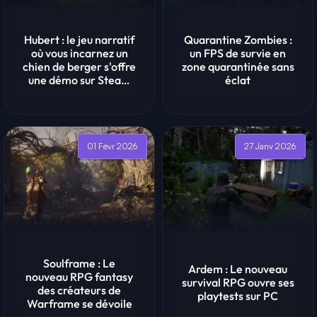
Hubert : le jeu narratif
Quarantine Zombies :
où vous incarnez un
un FPS de survie en
chien de berger s'offre
zone quarantinée sans
une démo sur Steam
éclat
lo...
01 Févr 2026
27 Janv 2026
Soulframe : Le
Ardem : Le nouveau
nouveau RPG fantasy
survival RPG ouvre ses
des créateurs de
playtests sur PC
Warframe se dévoile