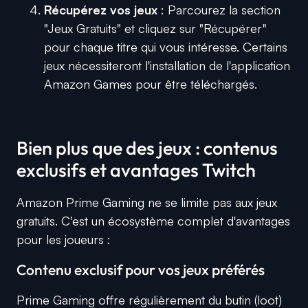
Récupérez vos jeux
: Parcourez la section
"Jeux Gratuits" et cliquez sur "Récupérer"
pour chaque titre qui vous intéresse. Certains
jeux nécessiteront l'installation de l'application
Amazon Games pour être téléchargés.
Bien plus que des jeux : contenus
exclusifs et avantages Twitch
Amazon Prime Gaming ne se limite pas aux jeux
gratuits. C'est un écosystème complet d'avantages
pour les joueurs :
Contenu exclusif pour vos jeux préférés
Prime Gaming offre régulièrement du butin (loot)