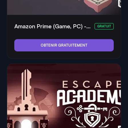
Amazon Prime (Game, PC) -...
GRATUIT
OBTENIR GRATUITEMENT