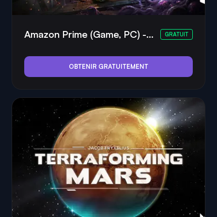
Amazon Prime (Game, PC) -...
GRATUIT
OBTENIR GRATUITEMENT