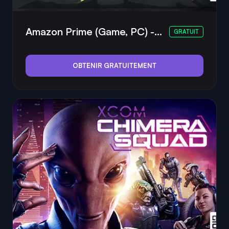
Amazon Prime (Game, PC) -...
GRATUIT
OBTENIR GRATUITEMENT