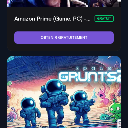
Amazon Prime (Game, PC) -...
GRATUIT
OBTENIR GRATUITEMENT