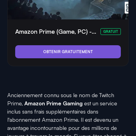
Amazon Prime (Game, PC) -...
GRATUIT
OBTENIR GRATUITEMENT
Anciennement connu sous le nom de Twitch
Prime,
Amazon Prime Gaming
est un service
inclus sans frais supplémentaires dans
l'abonnement Amazon Prime. Il est devenu un
avantage incontournable pour des millions de