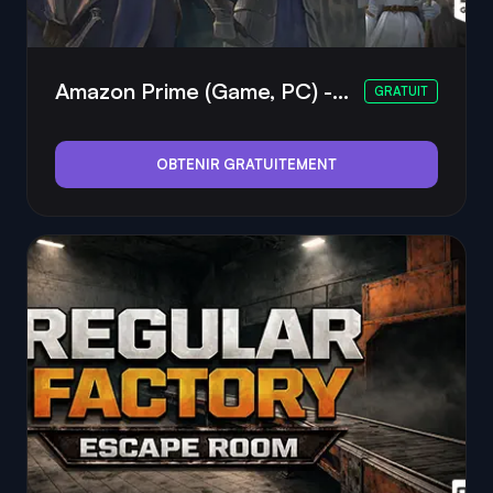
Amazon Prime (Game, PC) -...
GRATUIT
OBTENIR GRATUITEMENT