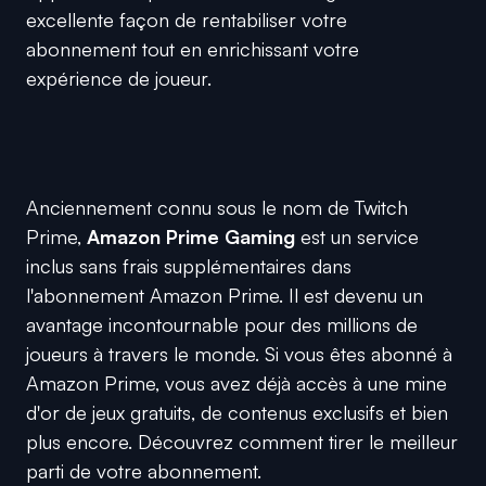
excellente façon de rentabiliser votre
abonnement tout en enrichissant votre
expérience de joueur.
Anciennement connu sous le nom de Twitch
Prime,
Amazon Prime Gaming
est un service
inclus sans frais supplémentaires dans
l'abonnement Amazon Prime. Il est devenu un
avantage incontournable pour des millions de
joueurs à travers le monde. Si vous êtes abonné à
Amazon Prime, vous avez déjà accès à une mine
d'or de jeux gratuits, de contenus exclusifs et bien
plus encore. Découvrez comment tirer le meilleur
parti de votre abonnement.