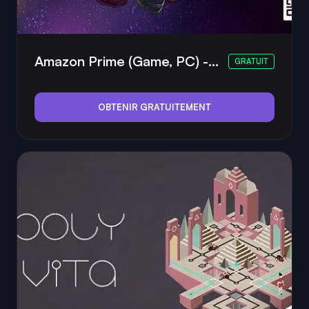
Amazon Prime (Game, PC) -...
GRATUIT
OBTENIR GRATUITEMENT