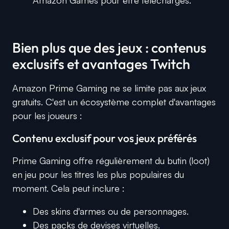
Amazon Games pour être téléchargés.
Bien plus que des jeux : contenus
exclusifs et avantages Twitch
Amazon Prime Gaming ne se limite pas aux jeux
gratuits. C'est un écosystème complet d'avantages
pour les joueurs :
Contenu exclusif pour vos jeux préférés
Prime Gaming offre régulièrement du butin (loot)
en jeu pour les titres les plus populaires du
moment. Cela peut inclure :
Des skins d'armes ou de personnages.
Des packs de devises virtuelles.