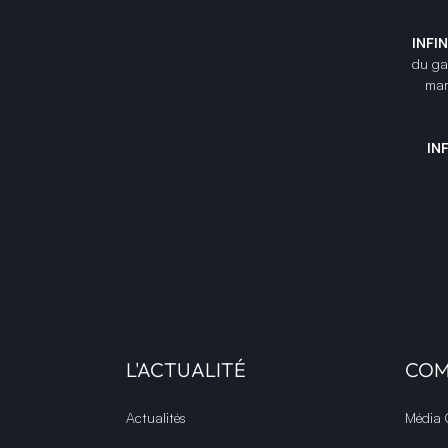
INFI
du gam
mar
IN
L'ACTUALITÉ
CO
Actualités
Média