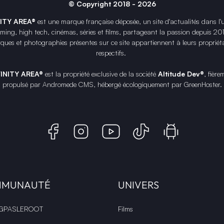
© Copyright 2018 - 2026
NITY AREA®
est une
marque française
déposée, un site d'actualités dans l'
ing, high tech, cinémas, séries et films, partageant la passion depuis 20
ques et photographies présentes sur ce site appartiennent à leurs propriéta
respectifs.
FINITY AREA®
est la propriété exclusive de la société
Altitude Dev®
, fière
propulsé par Andromede CMS, hébergé écologiquement par
GreenHoster
.
MMUNAUTÉ
UNIVERS
 GPASLEROOT
Films