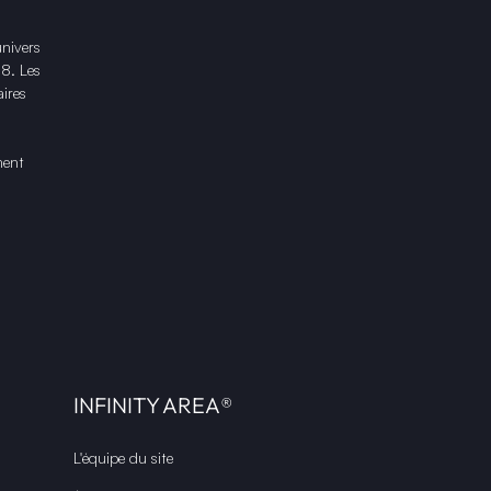
univers
18. Les
ires
ment
INFINITY AREA®
L'équipe du site