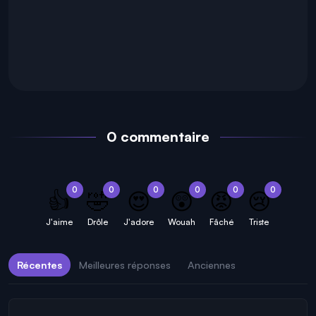
0 commentaire
0
0
0
0
0
0
👍
🤣
😍
😲
😡
😢
J'aime
Drôle
J'adore
Wouah
Fâché
Triste
Récentes
Meilleures réponses
Anciennes