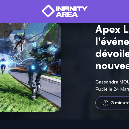
Apex L
l'évén
dévoile
nouvea
Cassandra MO
Publié le 24 Ma
3 minut