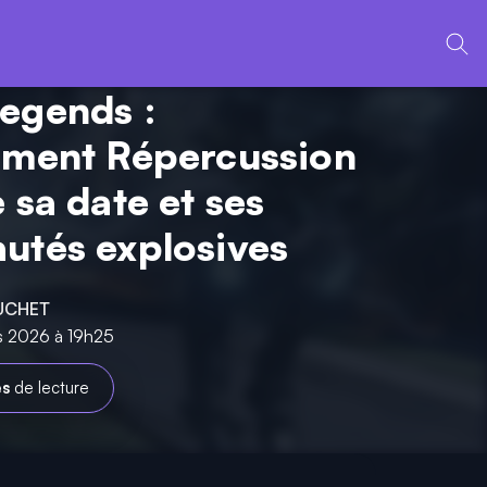
egends :
ement Répercussion
 sa date et ses
utés explosives
UCHET
rs 2026 à 19h25
es
de lecture