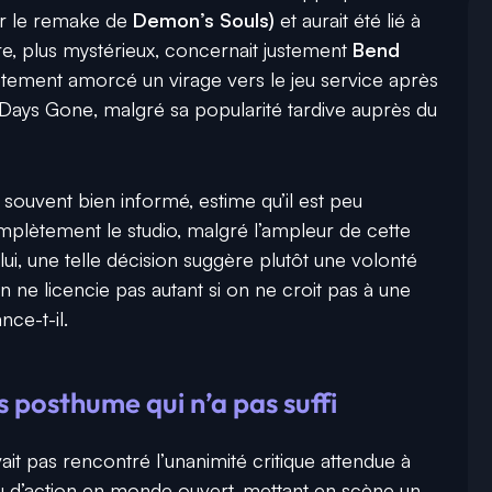
r le remake de
Demon’s Souls)
et aurait été lié à
tre, plus mystérieux, concernait justement
Bend
rètement amorcé un virage vers le jeu service après
Days Gone
, malgré sa popularité tardive auprès du
, souvent bien informé, estime qu’il est peu
plètement le studio, malgré l’ampleur de cette
ui, une telle décision suggère plutôt une volonté
n ne licencie pas autant si on ne croit pas à une
nce-t-il.
s posthume qui n’a pas suffi
ait pas rencontré l’unanimité critique attendue à
eu d’action en monde ouvert, mettant en scène un