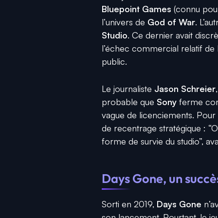
Bluepoint Games
(connu pou
l’univers de
God of War
. L’au
Studio
. Ce dernier avait disc
l’échec commercial relatif de
public.
Le journaliste
Jason Schreier
probable que
Sony
ferme com
vague de licenciements. Pour l
de recentrage stratégique : “O
forme de survie du studio”, ava
Days Gone
, un succè
Sorti en 2019,
Days Gone
n’av
son lancement. Pourtant, le j