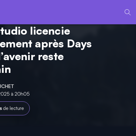
tudio licencie
ement après Days
’avenir reste
ain
UCHET
n 2025 à 20h05
s
de lecture