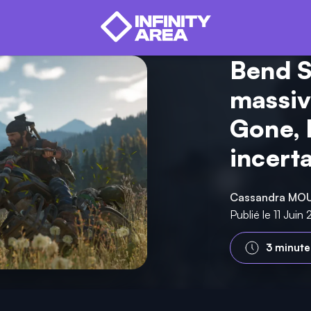
Bend S
massiv
Gone, l
incert
Cassandra MO
Publié le 11 Jui
3 minute