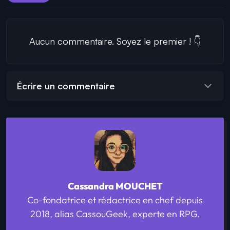
Aucun commentaire. Soyez le premier ! 👇
Écrire un commentaire
Cassandra MOUCHET
Co-fondatrice et rédactrice en chef depuis
2018, alias CassouGeek, experte en RPG.