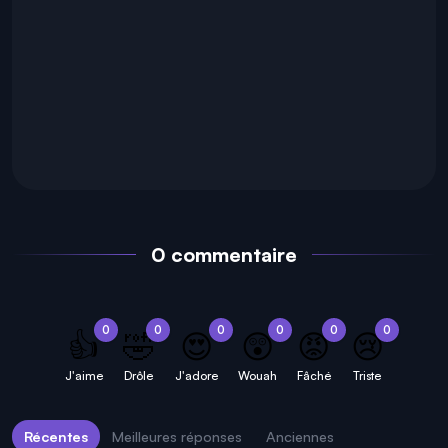
0 commentaire
0
0
0
0
0
0
👍
🤣
😍
😲
😡
😢
J'aime
Drôle
J'adore
Wouah
Fâché
Triste
Récentes
Meilleures réponses
Anciennes