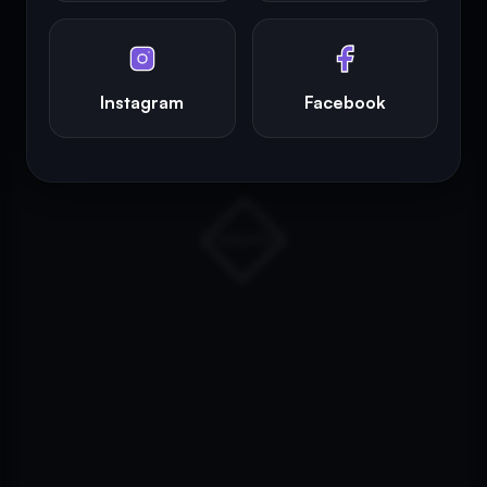
Instagram
Facebook