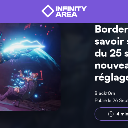
Border
savoir 
du 25 
nouvea
réglag
Blackt0rn
Publié le 26 Se
4 min