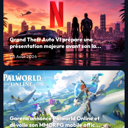
Grand Theft Auto VI prépare une
présentation majeure avant son la...
06 Août 2026
Garena annonce Palworld Online et
dévoile son MMORPG mobile offic...