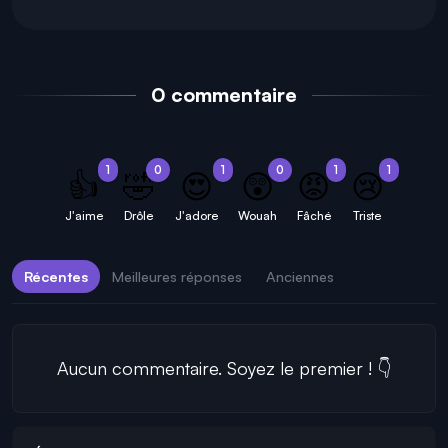
0 commentaire
1
0
1
0
1
1
👍
🤣
😍
😲
😡
😢
J'aime
Drôle
J'adore
Wouah
Fâché
Triste
Récentes
Meilleures réponses
Anciennes
Aucun commentaire. Soyez le premier ! 👇