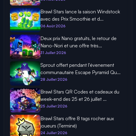
Brawl Stars lance la saison Windstock
avec des Prix Smoothie et d...
06 Août 2026
Deux prix Nano gratuits, le retour de
Nano-Nori et une offre très...
31 Juillet 2026
Sprout offert pendant l'évenement
communautaire Escape Pyramid Qu...
28 Juillet 2026
Brawl Stars QR Codes et cadeaux du
week-end des 25 et 26 juillet ...
25 Juillet 2026
Brawl Stars offre 8 tags rocher aux
joueurs (Terminé)
24 Juillet 2026