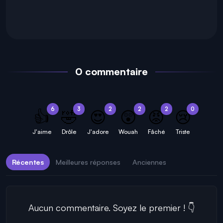
0 commentaire
6
3
2
2
2
0
👍
🤣
😍
😲
😡
😢
J'aime
Drôle
J'adore
Wouah
Fâché
Triste
Récentes
Meilleures réponses
Anciennes
Aucun commentaire. Soyez le premier ! 👇