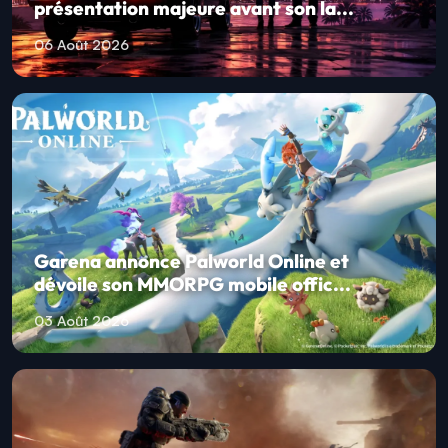
présentation majeure avant son la...
06 Août 2026
Garena annonce Palworld Online et
dévoile son MMORPG mobile offic...
03 Août 2026