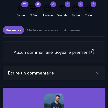
25
0
6
3
4
3
👍
🤣
😍
😲
😡
😢
J'aime
Drôle
J'adore
Wouah
Fâché
Triste
Récentes
Meilleures réponses
Anciennes
Aucun commentaire. Soyez le premier ! 👇
Écrire un commentaire