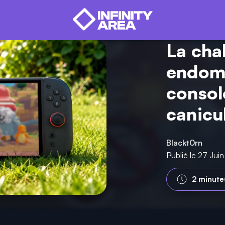
La cha
endom
consol
canicu
Blackt0rn
Publié le 27 Jui
2 minute