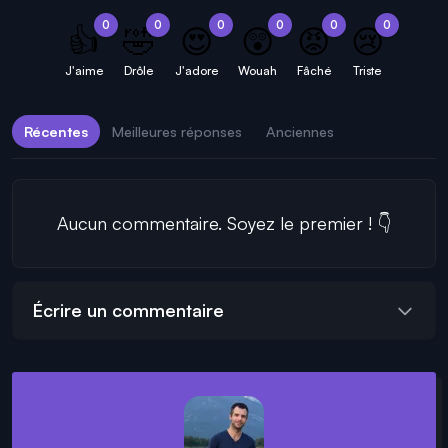
0
0
0
0
0
0
👍
🤣
😍
😲
😡
😢
J'aime
Drôle
J'adore
Wouah
Fâché
Triste
Récentes
Meilleures réponses
Anciennes
Aucun commentaire. Soyez le premier ! 👇
Écrire un commentaire