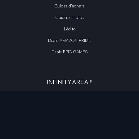
Guides d’achats
Guides et tutos
L'édito
Deals AMAZON PRIME
Deals EPIC GAMES
INFINITY AREA®
L'équipe du site
À propos
OpenCritic Outlet
Mentions légales