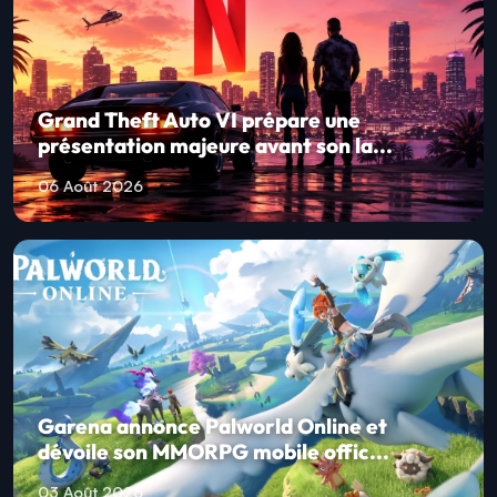
Grand Theft Auto VI prépare une
présentation majeure avant son la...
06 Août 2026
Garena annonce Palworld Online et
dévoile son MMORPG mobile offic...
03 Août 2026