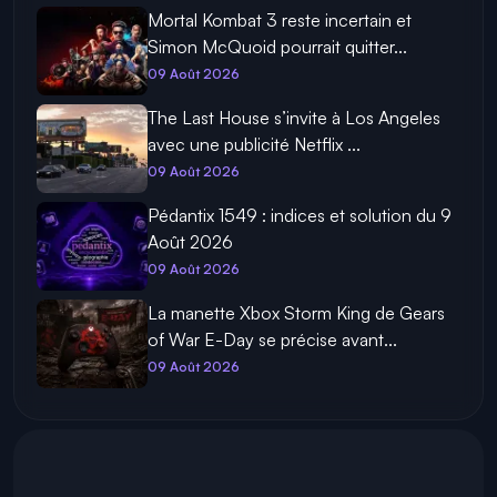
Mortal Kombat 3 reste incertain et
Simon McQuoid pourrait quitter...
09 Août 2026
The Last House s’invite à Los Angeles
avec une publicité Netflix ...
09 Août 2026
Pédantix 1549 : indices et solution du 9
Août 2026
09 Août 2026
La manette Xbox Storm King de Gears
of War E-Day se précise avant...
09 Août 2026