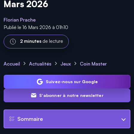
Mars 2026
Florian Prache
Publié le 16 Mars 2026 à 01h10
2 minutes
de lecture
Accueil
Actualités
Jeux
Coin Master
Suivez-nous sur Google
S'abonner à notre newsletter
Sommaire