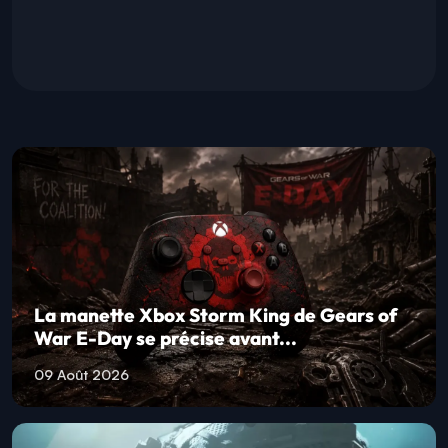
La manette Xbox Storm King de Gears of
War E-Day se précise avant...
09 Août 2026