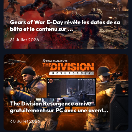
Gears of War E-Day révèle les dates de sa
bêta et le contenu sur ...
31 Juillet 2026
The Division Resurgence arrive
gratuitement sur PC avec une avent...
30 Juillet 2026