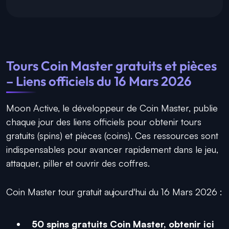
Tours Coin Master gratuits et pièces
– Liens officiels du 16 Mars 2026
Moon Active, le développeur de Coin Master, publie
chaque jour des liens officiels pour obtenir tours
gratuits (spins) et pièces (coins). Ces ressources sont
indispensables pour avancer rapidement dans le jeu,
attaquer, piller et ouvrir des coffres.
Coin Master tour gratuit aujourd'hui du 16 Mars 2026 :
50 spins gratuits Coin Master, obtenir ici