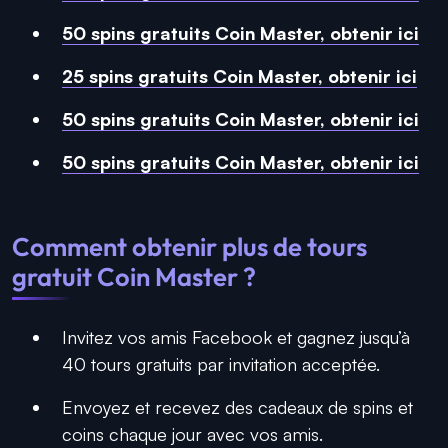
50 spins gratuits Coin Master, obtenir ici
25 spins gratuits Coin Master, obtenir ici
50 spins gratuits Coin Master, obtenir ici
50 spins gratuits Coin Master, obtenir ici
Comment obtenir plus de tours
gratuit Coin Master ?
Invitez vos amis Facebook et gagnez jusqu’à
40 tours gratuits par invitation acceptée.
Envoyez et recevez des cadeaux de spins et
coins chaque jour avec vos amis.