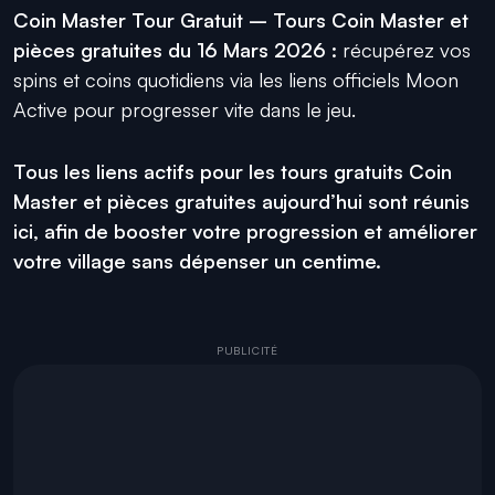
Coin Master Tour Gratuit – Tours Coin Master et
pièces gratuites du 16 Mars 2026 :
récupérez vos
spins et coins quotidiens via les liens officiels Moon
Active pour progresser vite dans le jeu.
Tous les liens actifs pour les tours gratuits Coin
Master et pièces gratuites aujourd’hui sont réunis
ici, afin de booster votre progression et améliorer
votre village sans dépenser un centime.