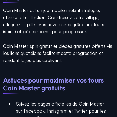
Coin Master est un jeu mobile mêlant stratégie,
chance et collection. Construisez votre village,
attaquez et pillez vos adversaires grâce aux tours
(spins) et pièces (coins) pour progresser.
Coin Master spin gratuit et pièces gratuites offerts via
les liens quotidiens facilitent cette progression et
rendent le jeu plus captivant.
Astuces pour maximiser vos tours
Coin Master gratuits
Suivez les pages officielles de Coin Master
sur Facebook, Instagram et Twitter pour les