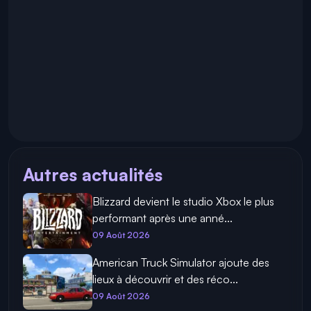
Autres actualités
Blizzard devient le studio Xbox le plus
performant après une anné...
09 Août 2026
American Truck Simulator ajoute des
lieux à découvrir et des réco...
09 Août 2026