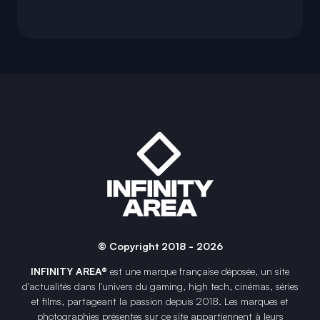
© Copyright 2018 - 2026
INFINITY AREA®
est une
marque française
déposée, un site
d'actualités dans l'univers du gaming, high tech, cinémas, séries
et films, partageant la passion depuis 2018. Les marques et
photographies présentes sur ce site appartiennent à leurs