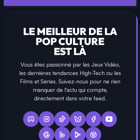
LE MEILLEUR DE LA
POP CULTURE
EST LÀ
Vous êtes passionné par les Jeux Vidéo,
les dernières tendances High-Tech ou les
Films et Séries. Suivez-nous pour ne rien
manquer de l'actu qui compte,
directement dans votre feed.