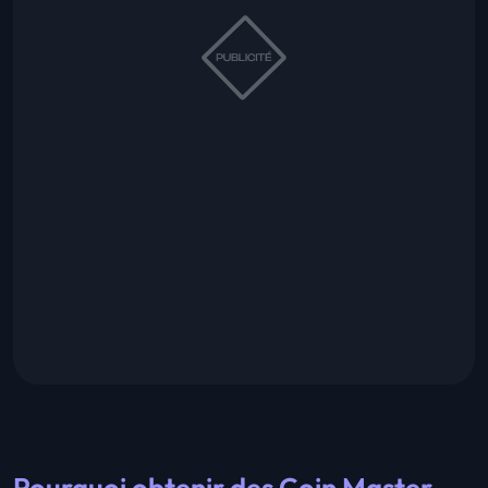
Pourquoi obtenir des Coin Master