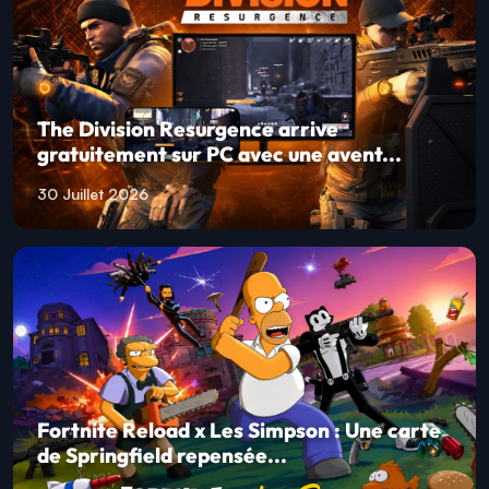
The Division Resurgence arrive
gratuitement sur PC avec une avent...
30 Juillet 2026
Fortnite Reload x Les Simpson : Une carte
de Springfield repensée...