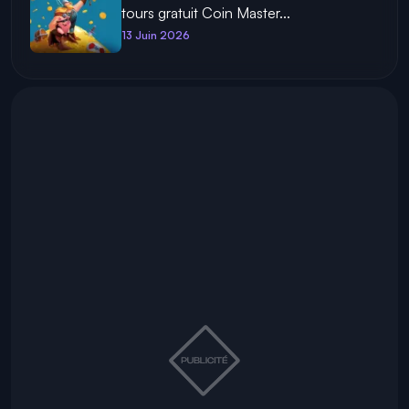
tours gratuit Coin Master...
13 Juin 2026