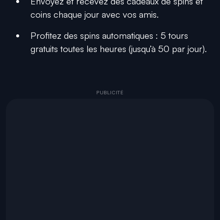
Envoyez et recevez des cadeaux de spins et
coins chaque jour avec vos amis.
Profitez des spins automatiques : 5 tours
gratuits toutes les heures (jusqu’à 50 par jour).