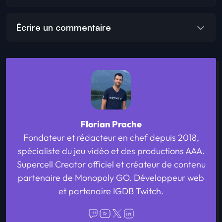
Écrire un commentaire
Florian Prache
Fondateur et rédacteur en chef depuis 2018,
spécialiste du jeu vidéo et des productions AAA.
Supercell Creator officiel et créateur de contenu
partenaire de Monopoly GO. Développeur web
et partenaire IGDB Twitch.