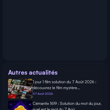
Autres actualités
1 jour 1 film solution du 7 Août 2026 :
découvrez le film mystère...
07 Août 2026
Cémantix 1619 : Solution du mot du jour,
quel est le mot du 7 Aoû...