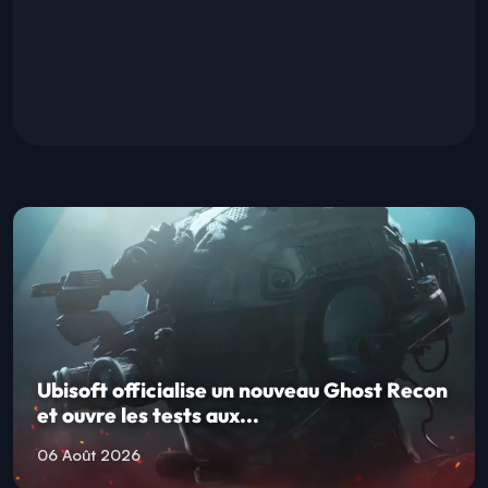
Ubisoft officialise un nouveau Ghost Recon
et ouvre les tests aux...
06 Août 2026