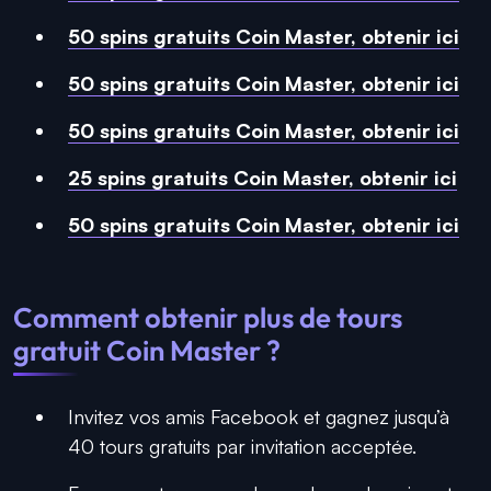
50 spins gratuits Coin Master, obtenir ici
50 spins gratuits Coin Master, obtenir ici
50 spins gratuits Coin Master, obtenir ici
25 spins gratuits Coin Master, obtenir ici
50 spins gratuits Coin Master, obtenir ici
Comment obtenir plus de tours
gratuit Coin Master ?
Invitez vos amis Facebook et gagnez jusqu’à
40 tours gratuits par invitation acceptée.