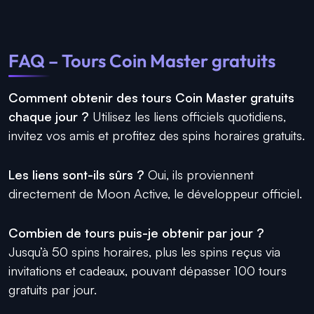
FAQ – Tours Coin Master gratuits
Comment obtenir des tours Coin Master gratuits
chaque jour ?
Utilisez les liens officiels quotidiens,
invitez vos amis et profitez des spins horaires gratuits.
Les liens sont-ils sûrs ?
Oui, ils proviennent
directement de Moon Active, le développeur officiel.
Combien de tours puis-je obtenir par jour ?
Jusqu’à 50 spins horaires, plus les spins reçus via
invitations et cadeaux, pouvant dépasser 100 tours
gratuits par jour.