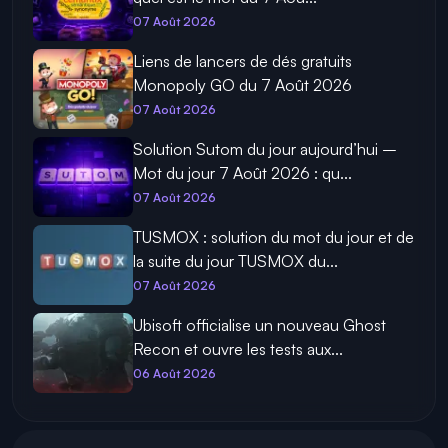
07 Août 2026
Liens de lancers de dés gratuits
Monopoly GO du 7 Août 2026
07 Août 2026
Solution Sutom du jour aujourd’hui –
Mot du jour 7 Août 2026 : qu...
07 Août 2026
TUSMOX : solution du mot du jour et de
la suite du jour TUSMOX du...
07 Août 2026
Ubisoft officialise un nouveau Ghost
Recon et ouvre les tests aux...
06 Août 2026