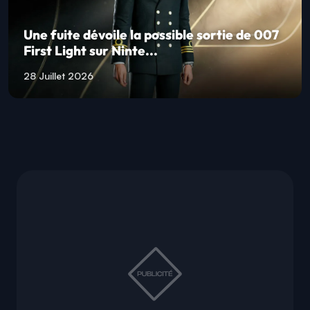
Une fuite dévoile la possible sortie de 007
First Light sur Ninte...
28 Juillet 2026