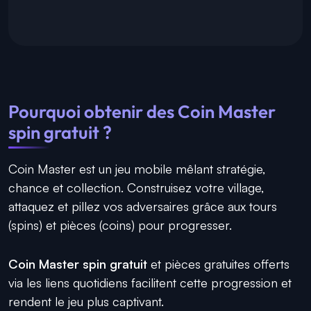
Pourquoi obtenir des Coin Master
spin gratuit ?
Coin Master est un jeu mobile mêlant stratégie,
chance et collection. Construisez votre village,
attaquez et pillez vos adversaires grâce aux tours
(spins) et pièces (coins) pour progresser.
Coin Master spin gratuit
et pièces gratuites offerts
via les liens quotidiens facilitent cette progression et
rendent le jeu plus captivant.