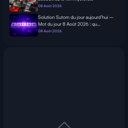
08 Août 2026
Solution Sutom du jour aujourd’hui –
Mot du jour 8 Août 2026 : qu...
08 Août 2026