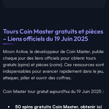
Tours Coin Master gratuits et pièces
– Liens officiels du 19 Juin 2025
Moon Active, le développeur de Coin Master, publie
chaque jour des liens officiels pour obtenir tours
gratuits (spins) et pièces (coins). Ces ressources sont
indispensables pour avancer rapidement dans le jeu,
attaquer, piller et ouvrir des coffres.
Coin Master tour gratuit aujourd'hui du 19 Juin 2025 :
50 spins gratuits Coin Master, obtenir ici