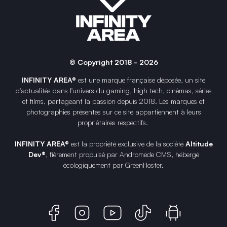
© Copyright 2018 - 2026
INFINITY AREA®
est une
marque française
déposée, un site
d'actualités dans l'univers du gaming, high tech, cinémas, séries
et films, partageant la passion depuis 2018. Les marques et
photographies présentes sur ce site appartiennent à leurs
propriétaires respectifs.
INFINITY AREA®
est la propriété exclusive de la société
Altitude
Dev®
, fièrement propulsé par Andromede CMS, hébergé
écologiquement par
GreenHoster
.