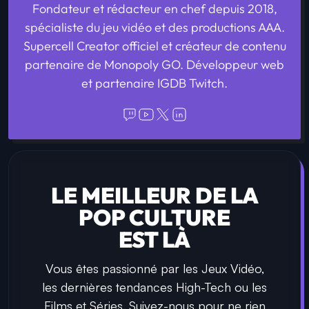
Fondateur et rédacteur en chef depuis 2018,
spécialiste du jeu vidéo et des productions AAA.
Supercell Creator officiel et créateur de contenu
partenaire de Monopoly GO. Développeur web
et partenaire IGDB Twitch.
LE MEILLEUR DE LA
POP CULTURE
EST LÀ
Vous êtes passionné par les Jeux Vidéo,
les dernières tendances High-Tech ou les
Films et Séries. Suivez-nous pour ne rien