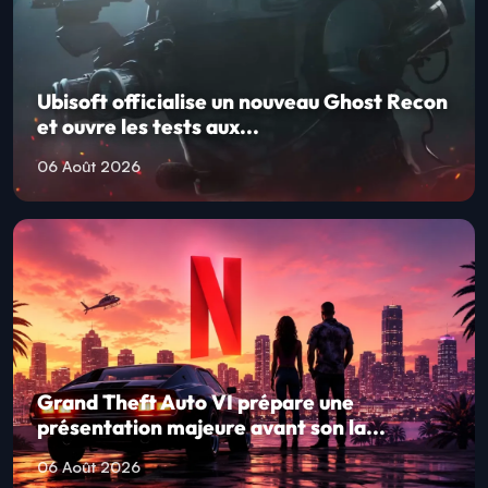
Ubisoft officialise un nouveau Ghost Recon
et ouvre les tests aux...
06 Août 2026
Grand Theft Auto VI prépare une
présentation majeure avant son la...
06 Août 2026