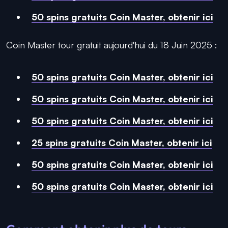
50 spins gratuits Coin Master, obtenir ici
Coin Master tour gratuit aujourd'hui du 18 Juin 2025 :
50 spins gratuits Coin Master, obtenir ici
50 spins gratuits Coin Master, obtenir ici
50 spins gratuits Coin Master, obtenir ici
25 spins gratuits Coin Master, obtenir ici
50 spins gratuits Coin Master, obtenir ici
50 spins gratuits Coin Master, obtenir ici