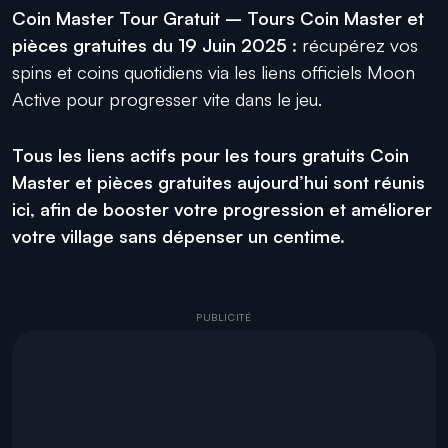
Coin Master Tour Gratuit – Tours Coin Master et
pièces gratuites du 19 Juin 2025 :
récupérez vos
spins et coins quotidiens via les liens officiels Moon
Active pour progresser vite dans le jeu.
Tous les liens actifs pour les tours gratuits Coin
Master et pièces gratuites aujourd’hui sont réunis
ici, afin de booster votre progression et améliorer
votre village sans dépenser un centime.