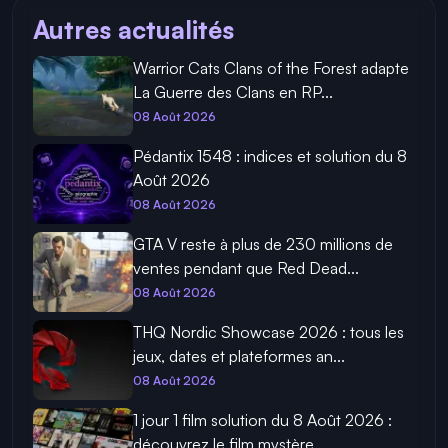
Autres actualités
Warrior Cats Clans of the Forest adapte
La Guerre des Clans en RP...
08 Août 2026
Pédantix 1548 : indices et solution du 8
Août 2026
08 Août 2026
GTA V reste à plus de 230 millions de
ventes pendant que Red Dead...
08 Août 2026
THQ Nordic Showcase 2026 : tous les
jeux, dates et plateformes an...
08 Août 2026
1 jour 1 film solution du 8 Août 2026 :
découvrez le film mystère...