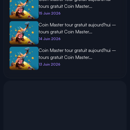
tours gratuit Coin Master...
15 Juin 2026
Coin Master tour gratuit aujourd'hui –
tours gratuit Coin Master...
14 Juin 2026
Coin Master tour gratuit aujourd'hui –
tours gratuit Coin Master...
13 Juin 2026