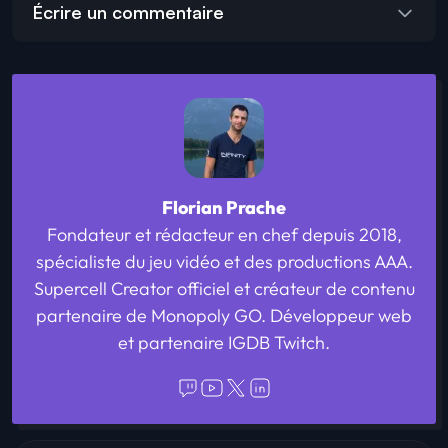
Écrire un commentaire
Florian Prache
Fondateur et rédacteur en chef depuis 2018,
spécialiste du jeu vidéo et des productions AAA.
Supercell Creator officiel et créateur de contenu
partenaire de Monopoly GO. Développeur web
et partenaire IGDB Twitch.