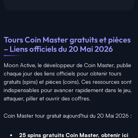
Tours Coin Master gratuits et pièces
– Liens officiels du 20 Mai 2026
Moon Active, le développeur de Coin Master, publie
chaque jour des liens officiels pour obtenir tours
gratuits (spins) et pièces (coins). Ces ressources sont
indispensables pour avancer rapidement dans le jeu,
attaquer, piller et ouvrir des coffres.
Coin Master tour gratuit aujourd'hui du 20 Mai 2026 :
25 spins gratuits Coin Master, obtenir ici