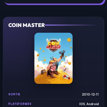
COIN MASTER
2010-12-11
SORTIE
IOS, Android
PLATEFORMES