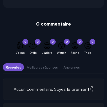
0 commentaire
0
0
0
0
0
0
👍
🤣
😍
😲
😡
😢
J'aime
Drôle
J'adore
Wouah
Fâché
Triste
Récentes
Meilleures réponses
Anciennes
Aucun commentaire. Soyez le premier ! 👇