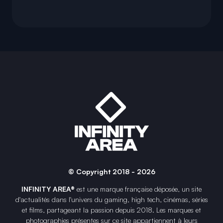
© Copyright 2018 - 2026
INFINITY AREA®
est une
marque française
déposée, un site
d'actualités dans l'univers du gaming, high tech, cinémas, séries
et films, partageant la passion depuis 2018. Les marques et
photographies présentes sur ce site appartiennent à leurs