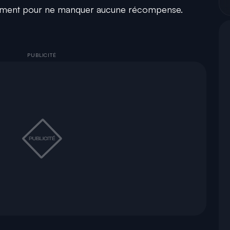
nnement pour ne manquer aucune récompense.