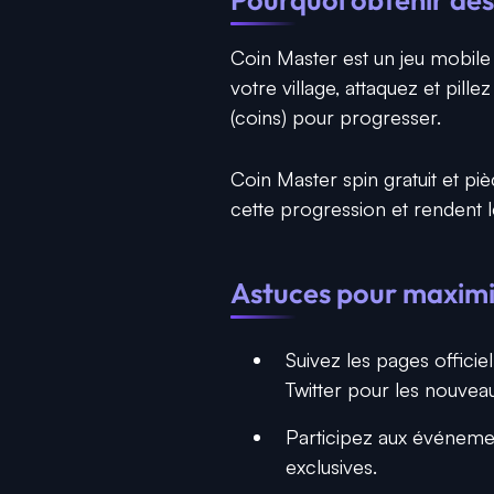
Coin Master est un jeu mobile 
votre village, attaquez et pill
(coins) pour progresser.
Coin Master spin gratuit et pièc
cette progression et rendent le
Astuces pour maximis
Suivez les pages offici
Twitter pour les nouveau
Participez aux événeme
exclusives.