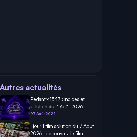
Autres actualités
Pédantix 1547 : indices et
solution du 7 Août 2026
07 Août 2026
1 jour 1 film solution du 7 Août
2026 : découvrez le film