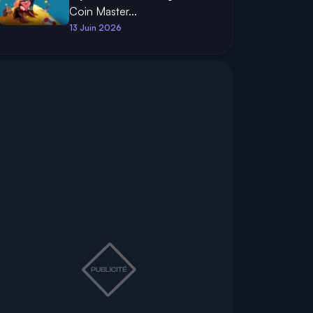
Coin Master...
13 Juin 2026