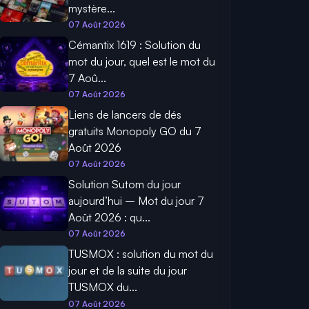
mystère...
07 Août 2026
Cémantix 1619 : Solution du
mot du jour, quel est le mot du
7 Aoû...
07 Août 2026
Liens de lancers de dés
gratuits Monopoly GO du 7
Août 2026
07 Août 2026
Solution Sutom du jour
aujourd’hui – Mot du jour 7
Août 2026 : qu...
07 Août 2026
TUSMOX : solution du mot du
jour et de la suite du jour
TUSMOX du...
07 Août 2026