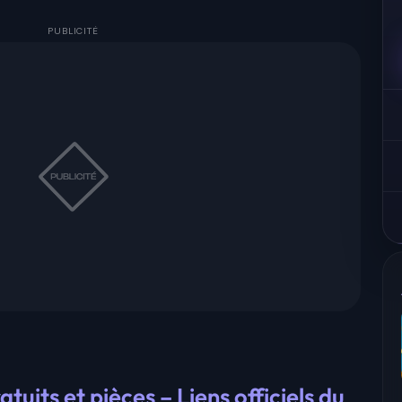
tuits et pièces – Liens officiels du