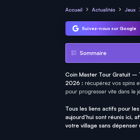
Accueil
Actualités
Jeux
Suivez-nous sur Google
Sommaire
Coin Master Tour Gratuit – 
2026 :
récupérez vos spins et 
pour progresser vite dans le j
Tous les liens actifs pour le
aujourd’hui sont réunis ici, 
votre village sans dépenser