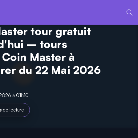
aster tour gratuit
d'hui – tours
t Coin Master à
rer du 22 Mai 2026
 2026 à 01h10
s
de lecture