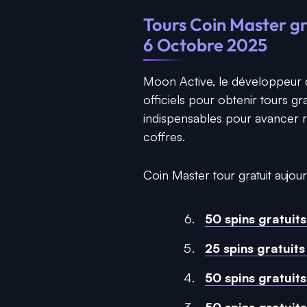
Tours Coin Master gra
6 Octobre 2025
Moon Active, le développeur d
officiels pour obtenir tours gr
indispensables pour avancer ra
coffres.
Coin Master tour gratuit aujou
50 spins gratuits
25 spins gratuits
50 spins gratuits
50 spins gratuits