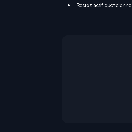
Restez actif quotidie