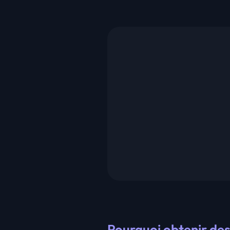
Pourquoi obtenir des