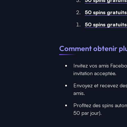
50 spins gratuits
50 spins gratuits
Comment obtenir plus
Invitez vos amis Facebo
invitation acceptée.
Envoyez et recevez des
amis.
Profitez des spins automa
50 par jour).