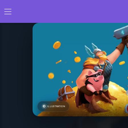
ILLUSTRATION