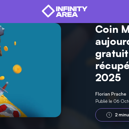
Coin M
aujour
gratui
récupé
2025
Florian Prache
Publié le 06 Oc
2 minu