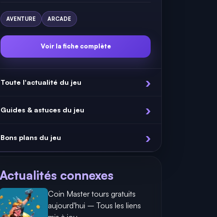
AVENTURE
ARCADE
Voir la fiche complète
Toute l'actualité du jeu
Guides & astuces du jeu
Bons plans du jeu
Actualités connexes
Coin Master tours gratuits
aujourd'hui – Tous les liens
mis à jou...