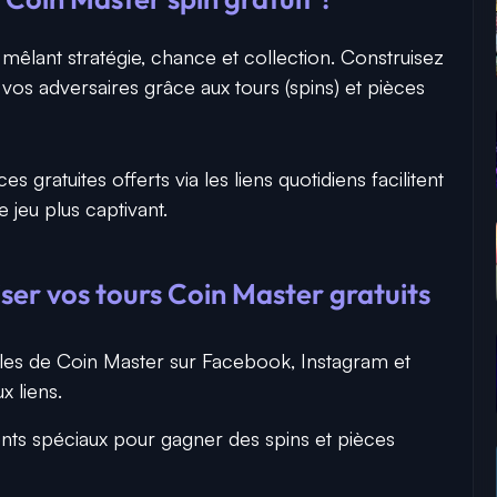
mêlant stratégie, chance et collection. Construisez
ez vos adversaires grâce aux tours (spins) et pièces
es gratuites offerts via les liens quotidiens facilitent
 jeu plus captivant.
er vos tours Coin Master gratuits
elles de Coin Master sur Facebook, Instagram et
x liens.
nts spéciaux pour gagner des spins et pièces