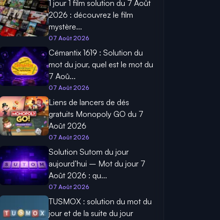
1 jour 1 film solution du 7 Août
2026 : découvrez le film
mystère...
07 Août 2026
Cémantix 1619 : Solution du
mot du jour, quel est le mot du
7 Aoû...
07 Août 2026
Liens de lancers de dés
gratuits Monopoly GO du 7
Août 2026
07 Août 2026
Solution Sutom du jour
aujourd’hui – Mot du jour 7
Août 2026 : qu...
07 Août 2026
TUSMOX : solution du mot du
jour et de la suite du jour