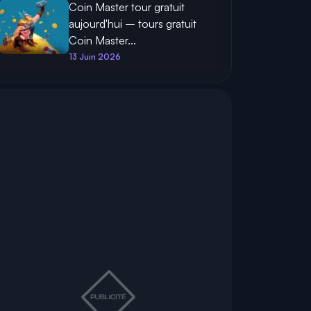
Coin Master tour gratuit
aujourd'hui – tours gratuit
Coin Master...
13 Juin 2026