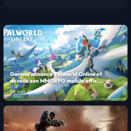
Garena annonce Palworld Online et
dévoile son MMORPG mobile offic...
03 Août 2026