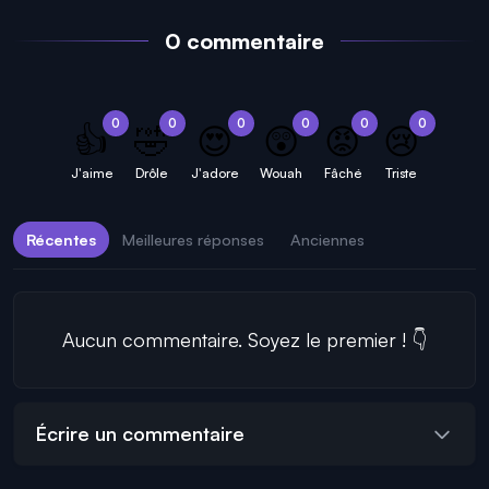
0 commentaire
0
0
0
0
0
0
👍
🤣
😍
😲
😡
😢
J'aime
Drôle
J'adore
Wouah
Fâché
Triste
Récentes
Meilleures réponses
Anciennes
Aucun commentaire. Soyez le premier ! 👇
Écrire un commentaire