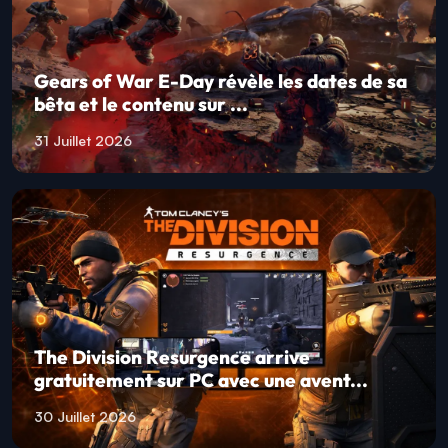
Gears of War E-Day révèle les dates de sa
bêta et le contenu sur ...
31 Juillet 2026
The Division Resurgence arrive
gratuitement sur PC avec une avent...
30 Juillet 2026