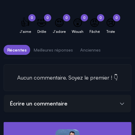
0
0
0
0
0
0
👍
🤣
😍
😲
😡
😢
J'aime
Drôle
J'adore
Wouah
Fâché
Triste
Récentes
Meilleures réponses
Anciennes
Aucun commentaire. Soyez le premier ! 👇
Écrire un commentaire