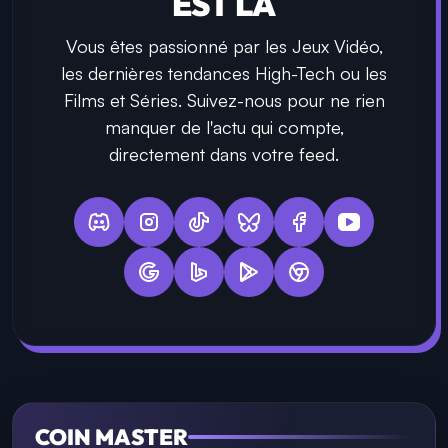
EST LÀ
Vous êtes passionné par les Jeux Vidéo,
les dernières tendances High-Tech ou les
Films et Séries. Suivez-nous pour ne rien
manquer de l'actu qui compte,
directement dans votre feed.
COIN MASTER