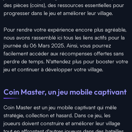
des pièces (coins), des ressources essentielles pour
progresser dans le jeu et améliorer leur village.
Pour rendre votre expérience encore plus agréable,
nous avons rassemblé ici tous les liens actifs pour la
journée du 06 Mars 2025. Ainsi, vous pourrez
facilement accéder aux récompenses offertes sans
perdre de temps. N'attendez plus pour booster votre
jeu et continuer à développer votre village.
Coin Master, un jeu mobile captivant
Coin Master est un jeu mobile captivant qui mêle
stratégie, collection et hasard. Dans ce jeu, les
joueurs doivent construire et améliorer leur village
tout en affrontant d'autres joueurs dans des batailles.