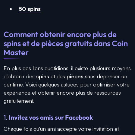
50 spins
Comment obtenir encore plus de
spins et de pièces gratuits dans Coin
Master
En plus des liens quotidiens, il existe plusieurs moyens
d'obtenir des
spins
et des
pièces
sans dépenser un
centime. Voici quelques astuces pour optimiser votre
expérience et obtenir encore plus de ressources
gratuitement.
1.
Invitez vos amis sur Facebook
Chaque fois qu'un ami accepte votre invitation et