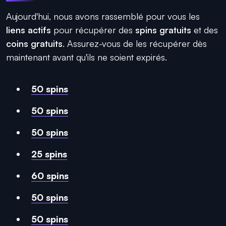
Aujourd'hui, nous avons rassemblé pour vous les
liens actifs
pour récupérer des
spins gratuits
et des
coins gratuits
. Assurez-vous de les récupérer dès
maintenant avant qu'ils ne soient expirés.
50 spins
50 spins
50 spins
25 spins
60 spins
50 spins
50 spins