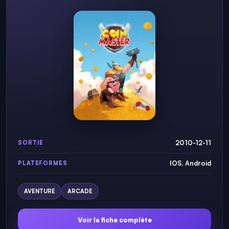
2010-12-11
SORTIE
IOS, Android
PLATEFORMES
AVENTURE
ARCADE
Voir la fiche complète