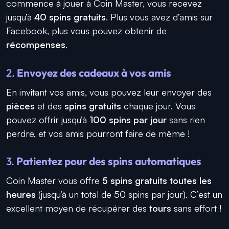
commence à jouer à Coin Master, vous recevez
jusqu’à
40 spins gratuits
. Plus vous avez d’amis sur
Facebook, plus vous pouvez obtenir de
récompenses
.
2.
Envoyez des cadeaux à vos amis
En invitant vos amis, vous pouvez leur envoyer des
pièces
et des
spins gratuits
chaque jour. Vous
pouvez offrir jusqu’à
100 spins par jour
sans rien
perdre, et vos amis pourront faire de même !
3.
Patientez pour des spins automatiques
Coin Master vous offre
5 spins gratuits toutes les
heures
(jusqu’à un total de 50 spins par jour). C’est un
excellent moyen de récupérer des
tours
sans effort !