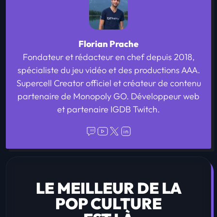
Florian Prache
Fondateur et rédacteur en chef depuis 2018,
spécialiste du jeu vidéo et des productions AAA.
Supercell Creator officiel et créateur de contenu
partenaire de Monopoly GO. Développeur web
et partenaire IGDB Twitch.
LE MEILLEUR DE LA
POP CULTURE