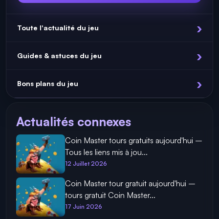
Toute l'actualité du jeu
Guides & astuces du jeu
Bons plans du jeu
Actualités connexes
Coin Master tours gratuits aujourd'hui –
Tous les liens mis à jou...
12 Juillet 2026
Coin Master tour gratuit aujourd'hui –
tours gratuit Coin Master...
17 Juin 2026