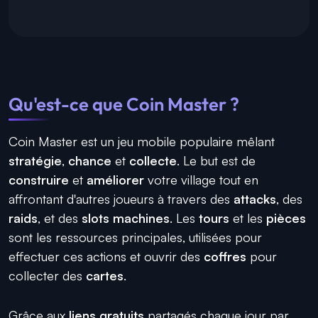
Qu'est-ce que Coin Master ?
Coin Master est un jeu mobile populaire mêlant
stratégie
,
chance
et
collecte
. Le but est de
construire
et
améliorer
votre village tout en
affrontant d'autres joueurs à travers des
attacks
, des
raids
, et des
slots machines
. Les
tours
et les
pièces
sont les ressources principales, utilisées pour
effectuer ces actions et ouvrir des
coffres
pour
collecter des
cartes
.
Grâce aux
liens gratuits
partagés chaque jour par