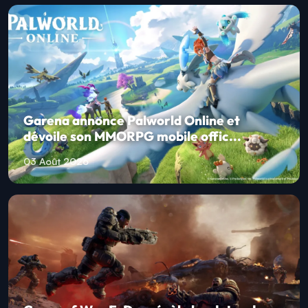
Garena annonce Palworld Online et
dévoile son MMORPG mobile offic...
03 Août 2026