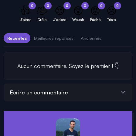
0
0
0
0
0
0
👍
🤣
😍
😲
😡
😢
J'aime
Drôle
J'adore
Wouah
Fâché
Triste
Récentes
Meilleures réponses
Anciennes
Aucun commentaire. Soyez le premier ! 👇
Écrire un commentaire