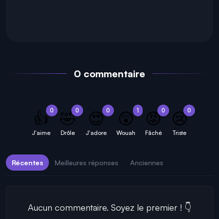
0 commentaire
0
0
0
1
0
0
👍
🤣
😍
😲
😡
😢
J'aime
Drôle
J'adore
Wouah
Fâché
Triste
Récentes
Meilleures réponses
Anciennes
Aucun commentaire. Soyez le premier ! 👇