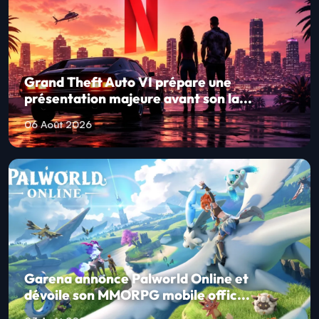
Grand Theft Auto VI prépare une
présentation majeure avant son la...
06 Août 2026
Garena annonce Palworld Online et
dévoile son MMORPG mobile offic...