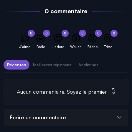
0 commentaire
0
0
0
0
0
0
👍
🤣
😍
😲
😡
😢
J'aime
Drôle
J'adore
Wouah
Fâché
Triste
Récentes
Meilleures réponses
Anciennes
Aucun commentaire. Soyez le premier ! 👇
Écrire un commentaire