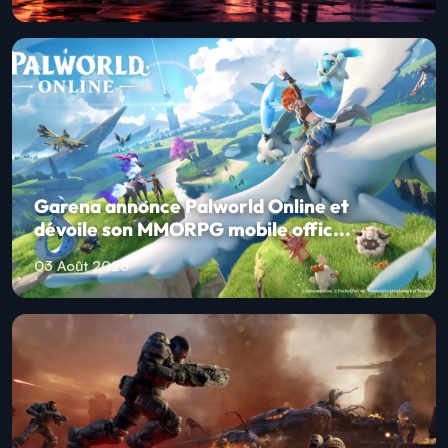
Garena annonce Palworld Online et
dévoile son MMORPG mobile offic...
03 Août 2026