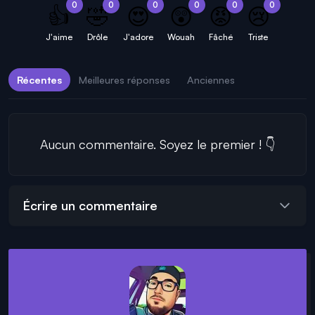
0
0
0
0
0
0
👍
🤣
😍
😲
😡
😢
J'aime
Drôle
J'adore
Wouah
Fâché
Triste
Récentes
Meilleures réponses
Anciennes
Aucun commentaire. Soyez le premier ! 👇
Écrire un commentaire