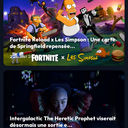
Fortnite Reload x Les Simpson : Une carte
de Springfield repensée...
29 Juillet 2026
Intergalactic The Heretic Prophet viserait
désormais une sortie e...