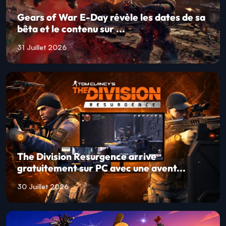
Gears of War E-Day révèle les dates de sa
bêta et le contenu sur ...
31 Juillet 2026
The Division Resurgence arrive
gratuitement sur PC avec une avent...
30 Juillet 2026