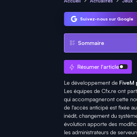
Accueil
Actualités
Jeux
Suivez-nous sur Google
Sommaire
Résumer l'article
Le développement de
FiveM 
Les équipes de Cfx.re ont par
qui accompagneront cette nouv
de l'accès anticipé est fixée a
inédit, changement du système
évolution apporte des modifi
les administrateurs de serveur