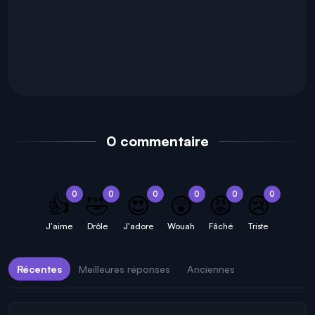
0 commentaire
0
0
0
0
0
0
👍
🤣
😍
😲
😡
😢
J'aime
Drôle
J'adore
Wouah
Fâché
Triste
Récentes
Meilleures réponses
Anciennes