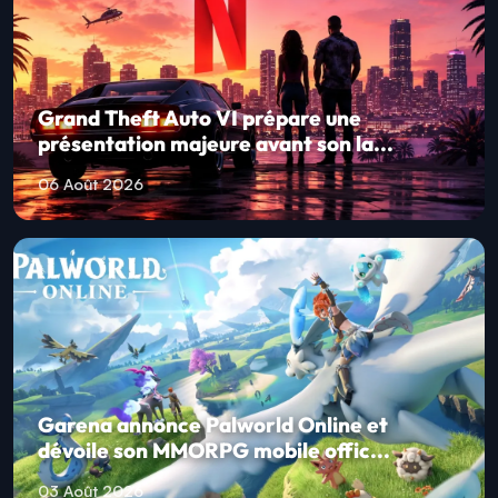
Grand Theft Auto VI prépare une
présentation majeure avant son la...
06 Août 2026
Garena annonce Palworld Online et
dévoile son MMORPG mobile offic...
03 Août 2026