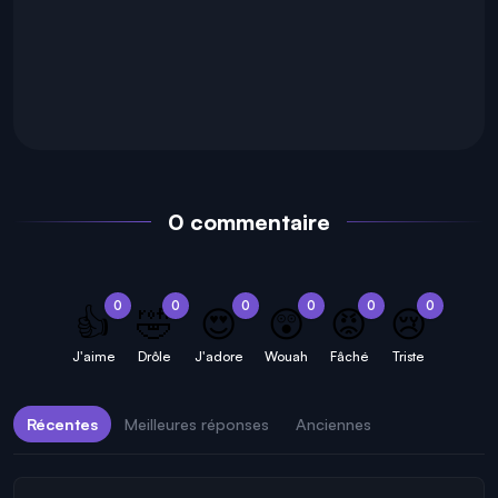
0 commentaire
0
0
0
0
0
0
👍
🤣
😍
😲
😡
😢
J'aime
Drôle
J'adore
Wouah
Fâché
Triste
Récentes
Meilleures réponses
Anciennes