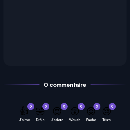
0 commentaire
0
0
0
0
0
0
👍
🤣
😍
😲
😡
😢
J'aime
Drôle
J'adore
Wouah
Fâché
Triste