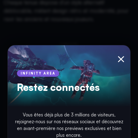
Chaque tenue dispose d’un style alternatif
déblocable, mêlant design rétro et modernité, pour
ravir les anciens et nouveaux joueurs.
×
INFINITY AREA
Restez connectés
Vous êtes déjà plus de 3 millions de visiteurs,
rejoignez-nous sur nos réseaux sociaux et découvrez
en avant-première nos previews exclusives et bien
plus encore.