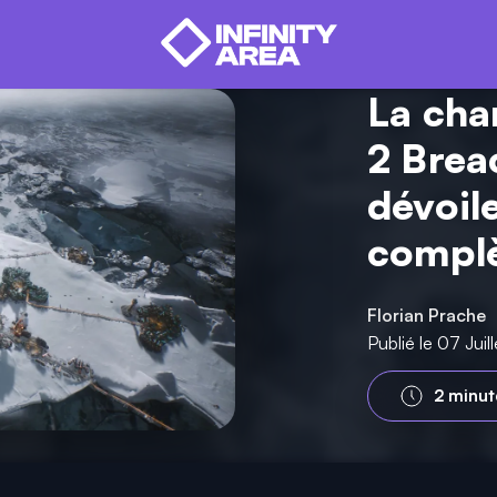
La cha
2 Brea
dévoil
compl
Florian Prache
Publié le 07 Jui
2 minut