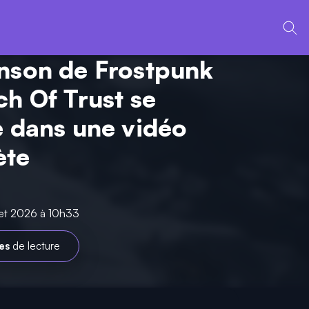
nson de Frostpunk
ch Of Trust se
e dans une vidéo
ète
llet 2026 à 10h33
es
de lecture