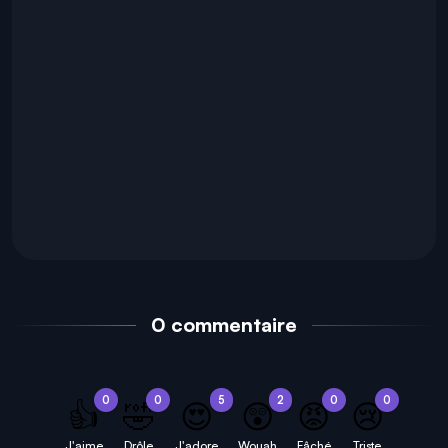
0 commentaire
0
0
5
2
0
0
👍
🤣
😍
😲
😡
😢
J'aime
Drôle
J'adore
Wouah
Fâché
Triste