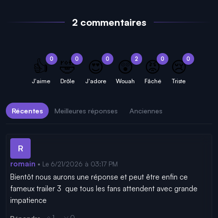
2 commentaires
0
0
0
2
0
0
👍
🤣
😍
😲
😡
😢
J'aime
Drôle
J'adore
Wouah
Fâché
Triste
Récentes
Meilleures réponses
Anciennes
R
romain
• Le 6/21/2026 à 03:17 PM
Bientôt nous aurons une réponse et peut être enfin ce 
fameux trailer 3  que tous les fans attendent avec grande 
impatience
1
0