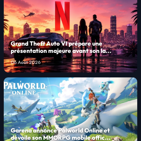
Grand Theft Auto VI prépare une
présentation majeure avant son la...
06 Août 2026
Garena annonce Palworld Online et
dévoile son MMORPG mobile offic...