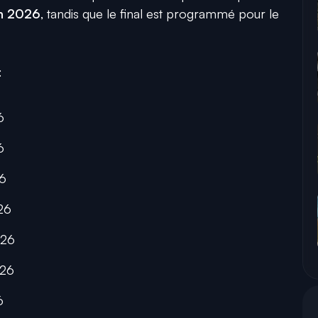
in 2026
, tandis que le final est programmé pour le
:
6
6
26
026
026
026
6