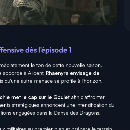
fensive dès l'épisode 1
édiatement le ton de cette nouvelle saison.
e accorde à Alicent,
Rhaenyra envisage de
dis qu'une autre menace se profile à l'horizon.
rchie met le cap sur le Goulet
afin d'affronter
ts stratégiques annoncent une intensification du
factions engagées dans la Danse des Dragons.
ux militaires au premier plan et prépare le terrain