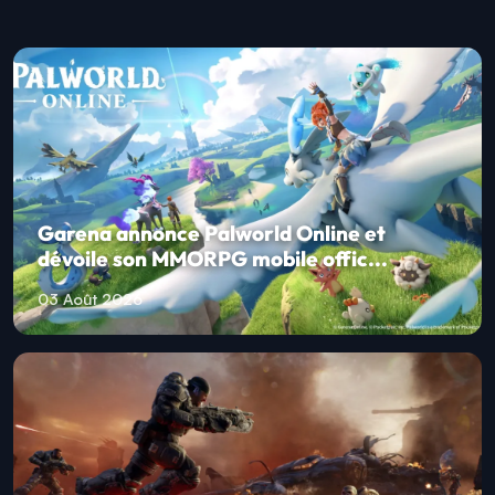
Garena annonce Palworld Online et
dévoile son MMORPG mobile offic...
03 Août 2026