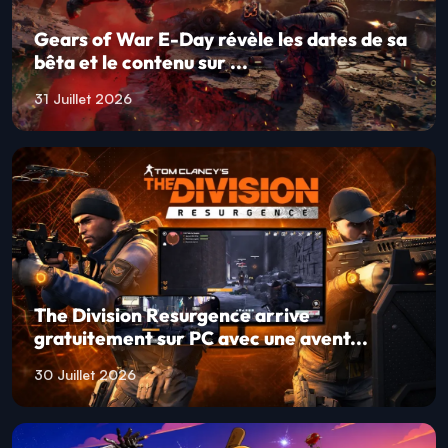
Gears of War E-Day révèle les dates de sa
bêta et le contenu sur ...
31 Juillet 2026
The Division Resurgence arrive
gratuitement sur PC avec une avent...
30 Juillet 2026