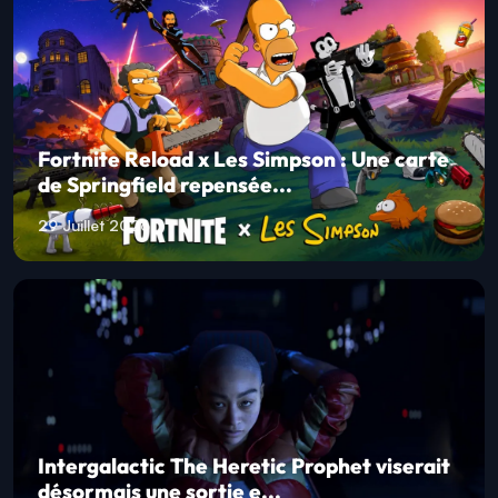
Fortnite Reload x Les Simpson : Une carte
de Springfield repensée...
29 Juillet 2026
Intergalactic The Heretic Prophet viserait
désormais une sortie e...