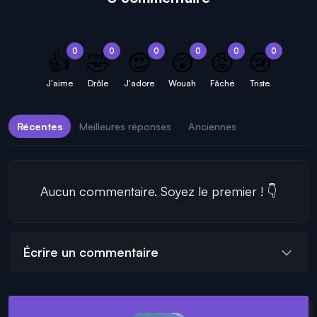
0
0
0
0
0
0
👍
🤣
😍
😲
😡
😢
J'aime
Drôle
J'adore
Wouah
Fâché
Triste
Récentes
Meilleures réponses
Anciennes
Aucun commentaire. Soyez le premier ! 👇
Écrire un commentaire