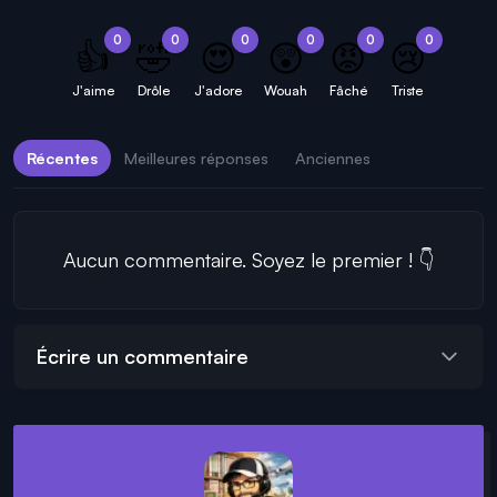
0
0
0
0
0
0
👍
🤣
😍
😲
😡
😢
J'aime
Drôle
J'adore
Wouah
Fâché
Triste
Récentes
Meilleures réponses
Anciennes
Aucun commentaire. Soyez le premier ! 👇
Écrire un commentaire