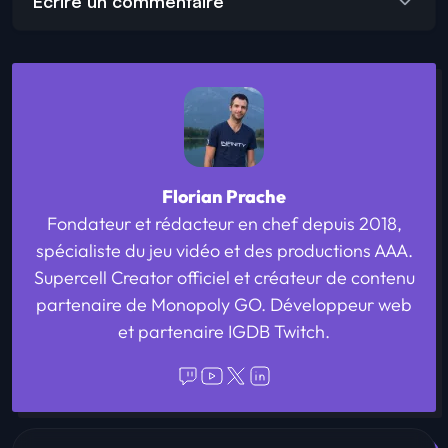
Écrire un commentaire
Florian Prache
Fondateur et rédacteur en chef depuis 2018,
spécialiste du jeu vidéo et des productions AAA.
Supercell Creator officiel et créateur de contenu
partenaire de Monopoly GO. Développeur web
et partenaire IGDB Twitch.