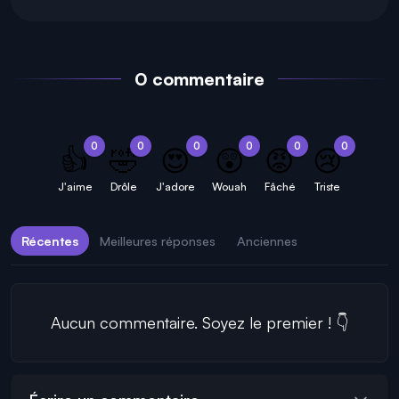
0 commentaire
0
0
0
0
0
0
👍
🤣
😍
😲
😡
😢
J'aime
Drôle
J'adore
Wouah
Fâché
Triste
Récentes
Meilleures réponses
Anciennes
Aucun commentaire. Soyez le premier ! 👇