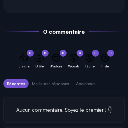
0 commentaire
0
0
0
0
0
0
👍
🤣
😍
😲
😡
😢
J'aime
Drôle
J'adore
Wouah
Fâché
Triste
Récentes
Meilleures réponses
Anciennes
Aucun commentaire. Soyez le premier ! 👇