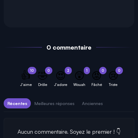
0 commentaire
10
0
2
1
0
0
👍
🤣
😍
😲
😡
😢
J'aime
Drôle
J'adore
Wouah
Fâché
Triste
Récentes
Meilleures réponses
Anciennes
Aucun commentaire. Soyez le premier ! 👇