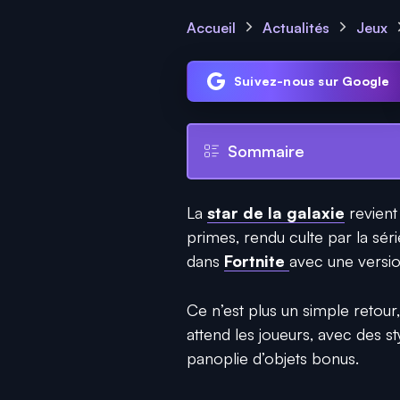
Accueil
Actualités
Jeux
Suivez-nous sur Google
Sommaire
La
star de la galaxie
revient
primes, rendu culte par la sér
dans
Fortnite
avec une versi
Ce n’est plus un simple retour
attend les joueurs, avec des 
panoplie d’objets bonus.