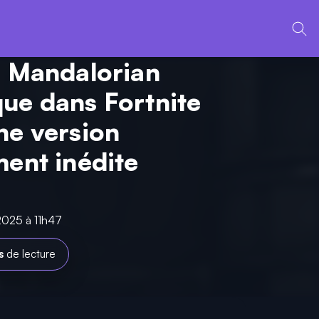
n Mandalorian
ue dans Fortnite
ne version
ment inédite
 2025 à 11h47
s
de lecture