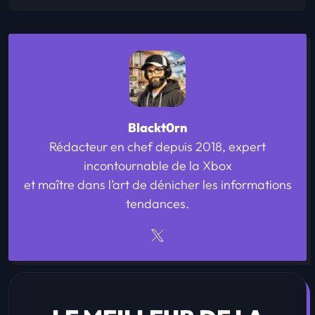
Blackt0rn
Rédacteur en chef depuis 2018, expert
incontournable de la Xbox
et maître dans l’art de dénicher les informations
tendances.