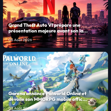
Grand Theft Auto VI prépare une
présentation majeure avant son la...
06 Août 2026
Garena annonce Palworld Online et
dévoile son MMORPG mobile offic...
03 Août 2026