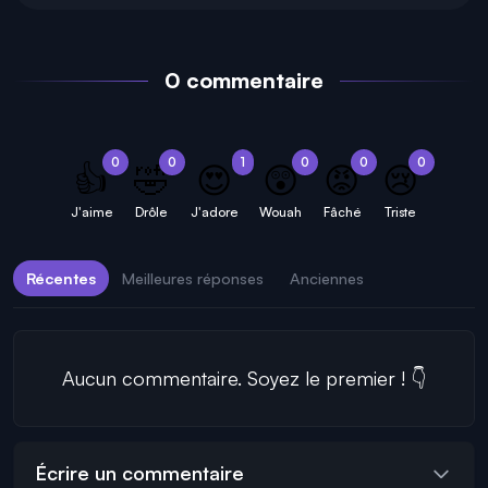
0 commentaire
0
0
1
0
0
0
👍
🤣
😍
😲
😡
😢
J'aime
Drôle
J'adore
Wouah
Fâché
Triste
Récentes
Meilleures réponses
Anciennes
Aucun commentaire. Soyez le premier ! 👇
Écrire un commentaire