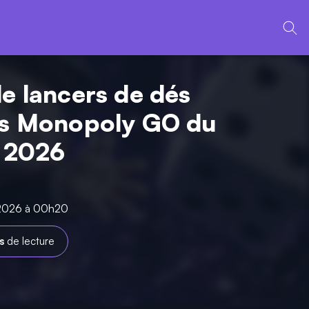
de lancers de dés
ts Monopoly GO du
n 2026
n 2026 à 00h20
s
de lecture