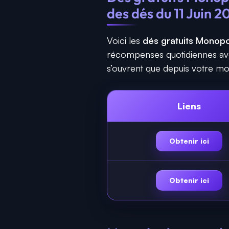
des dés du 11 Juin 2
Voici les
dés gratuits Monopo
récompenses quotidiennes avec l
s’ouvrent que depuis votre mob
Liens
Obtenir ici
Obtenir ici