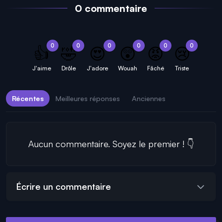
0 commentaire
0
0
0
0
0
0
👍
🤣
😍
😲
😡
😢
J'aime
Drôle
J'adore
Wouah
Fâché
Triste
Récentes
Meilleures réponses
Anciennes
Aucun commentaire. Soyez le premier ! 👇
Écrire un commentaire