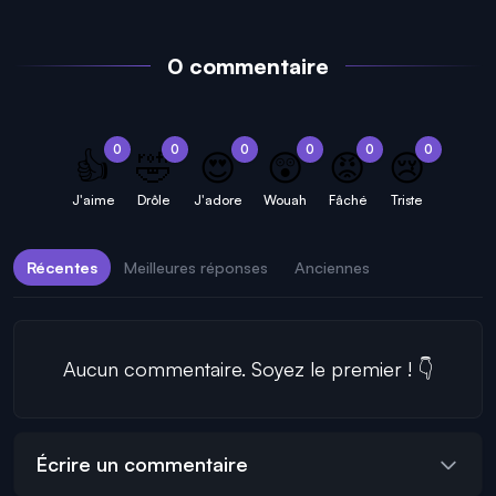
0 commentaire
0
0
0
0
0
0
👍
🤣
😍
😲
😡
😢
J'aime
Drôle
J'adore
Wouah
Fâché
Triste
Récentes
Meilleures réponses
Anciennes
Aucun commentaire. Soyez le premier ! 👇
Écrire un commentaire