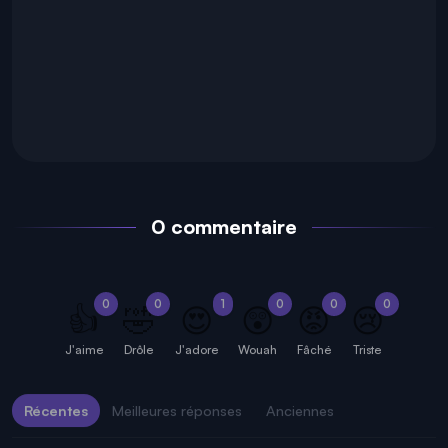
0 commentaire
0
0
1
0
0
0
👍
🤣
😍
😲
😡
😢
J'aime
Drôle
J'adore
Wouah
Fâché
Triste
Récentes
Meilleures réponses
Anciennes