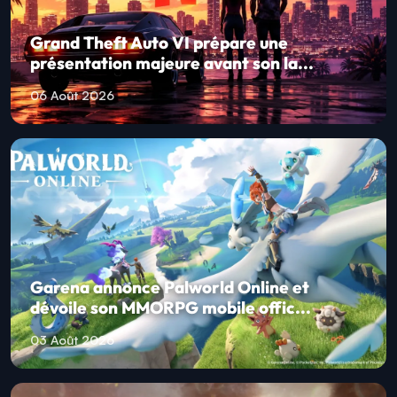
Grand Theft Auto VI prépare une
présentation majeure avant son la...
06 Août 2026
Garena annonce Palworld Online et
dévoile son MMORPG mobile offic...
03 Août 2026