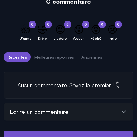
0 commentaire
0
0
0
0
0
0
👍
🤣
😍
😲
😡
😢
J'aime
Drôle
J'adore
Wouah
Fâché
Triste
Récentes
Meilleures réponses
Anciennes
Aucun commentaire. Soyez le premier ! 👇
Écrire un commentaire